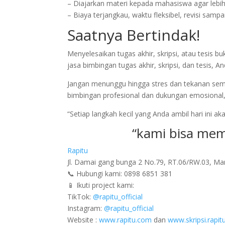
– Diajarkan materi kepada mahasiswa agar lebih
– Biaya terjangkau, waktu fleksibel, revisi sa
Saatnya Bertindak!
Menyelesaikan tugas akhir, skripsi, atau tesis 
jasa bimbingan tugas akhir, skripsi, dan tesis, An
Jangan menunggu hingga stres dan tekanan sem
bimbingan profesional dan dukungan emosional,
“Setiap langkah kecil yang Anda ambil hari in
“kami bisa me
Rapitu
Jl. Damai gang bunga 2 No.79, RT.06/RW.03, M
📞 Hubungi kami: 0898 6851 381
📱 Ikuti project kami:
TikTok:
@rapitu_official
Instagram:
@rapitu_official
Website :
www.rapitu.com
dan
www.skripsi.rapi