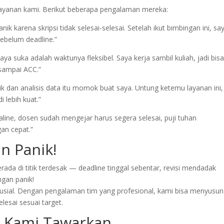
yanan kami. Berikut beberapa pengalaman mereka:
k karena skripsi tidak selesai-selesai. Setelah ikut bimbingan ini, sa
sebelum deadline.”
a suka adalah waktunya fleksibel. Saya kerja sambil kuliah, jadi bis
 sampai ACC.”
ik dan analisis data itu momok buat saya. Untung ketemu layanan ini, 
 lebih kuat.”
ine, dosen sudah mengejar harus segera selesai, puji tuhan
an cepat.”
n Panik!
a di titik terdesak — deadline tinggal sebentar, revisi mendadak
ngan panik!
rusial. Dengan pengalaman tim yang profesional, kami bisa menyusun
elesai sesuai target.
g Kami Tawarkan