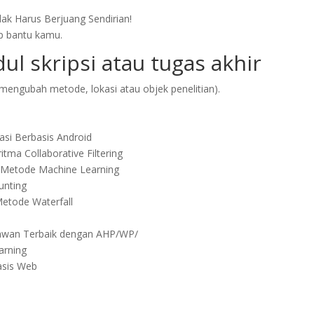
dak Harus Berjuang Sendirian!
ap bantu kamu.
ul skripsi atau tugas akhir
 mengubah metode, lokasi atau objek penelitian).
asi Berbasis Android
ma Collaborative Filtering
n Metode Machine Learning
unting
etode Waterfall
yawan Terbaik dengan AHP/WP/
arning
asis Web