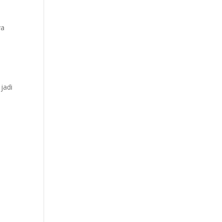
ya
a
jadi