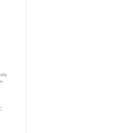
stis
an
a
C