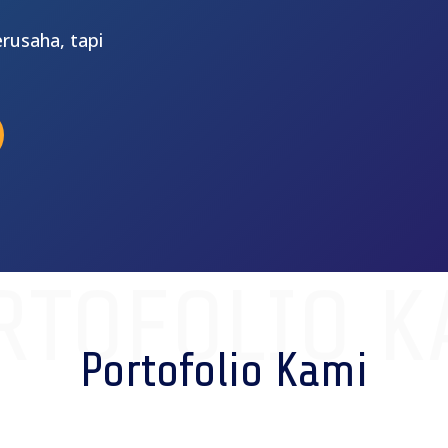
rusaha, tapi
RTOFOLIO K
Portofolio Kami