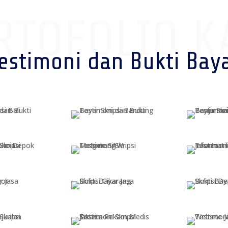
RTOFOLIO K
estimoni dan Bukti Bay