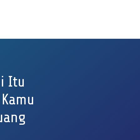
i Itu
i Kamu
juang