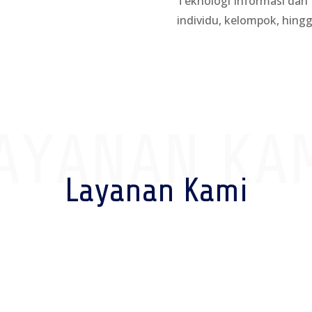
Teknologi Informasi dan 
individu, kelompok, hingg
N PEMBAYARAN
AYANAN KA
Layanan Kami